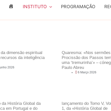
INSTITUTO
PROGRAMAÇÃO
RE
E
N
T
R
A
D
 da dimensão espiritual
Quaresma: «Nos sermões
A
 recursos da inteligência
Procissão dos Passos tem
uma ‘tremurinha’» – cóne
Paulo Abreu
Junho 2026
6 Março 2026
da História Global da
lançamento do Tomo V, V
ica em Portugal e do
1, da «História Global de