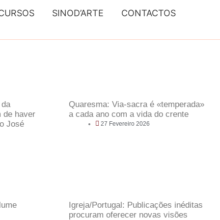
CURSOS
SINOD’ARTE
CONTACTOS
 da
Quaresma: Via-sacra é «temperada»
 de haver
a cada ano com a vida do crente
go José
27 Fevereiro 2026
olume
Igreja/Portugal: Publicações inéditas
procuram oferecer novas visões