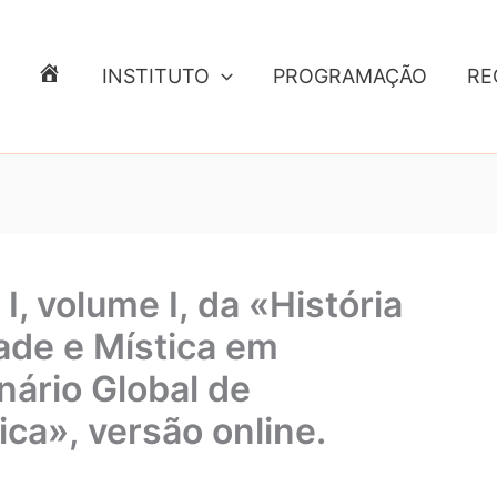
INSTITUTO
PROGRAMAÇÃO
RE
E
N
T
R
A
D
A
, volume I, da «História
dade e Mística em
nário Global de
ica», versão online.