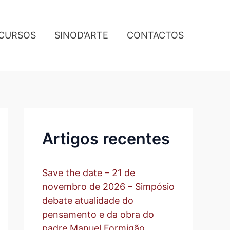
A
r
q
CURSOS
SINOD’ARTE
CONTACTOS
u
i
v
o
Artigos recentes
Save the date – 21 de
novembro de 2026 – Simpósio
debate atualidade do
pensamento e da obra do
padre Manuel Formigão