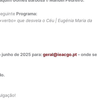
aquim Gomes Barbosa
e
Manuel Pedreiro.
seguinte
Programa:
 «verbo» que desvela o Céu |
Eugénia Maria da
de junho de 2025 para:
geral@ieacgo.pt
– onde se
do.
ulgação!