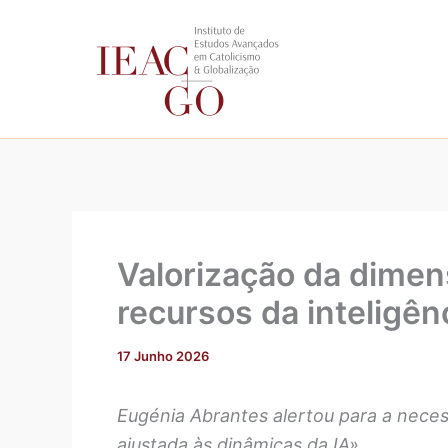
Skip
to
content
Valorização da dimens
recursos da inteligênci
17 Junho 2026
Eugénia Abrantes alertou para a nece
ajustada às dinâmicas da IA»