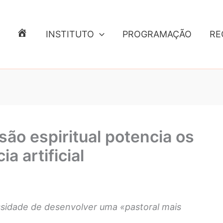
INSTITUTO
PROGRAMAÇÃO
RE
E
N
T
R
A
D
A
ão espiritual potencia os
a artificial
ssidade de desenvolver uma «pastoral mais