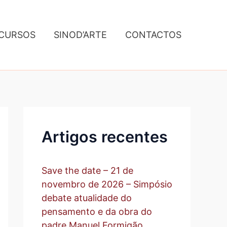
A
r
q
CURSOS
SINOD’ARTE
CONTACTOS
u
i
v
o
Artigos recentes
Save the date – 21 de
novembro de 2026 – Simpósio
debate atualidade do
pensamento e da obra do
padre Manuel Formigão