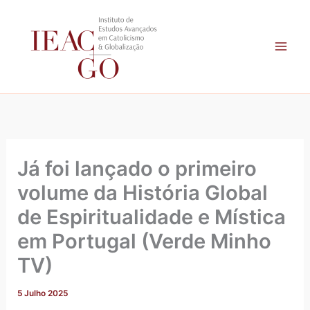
A
Skip
r
to
q
content
u
i
v
o
Já foi lançado o primeiro
volume da História Global
de Espiritualidade e Mística
em Portugal (Verde Minho
TV)
5 Julho 2025