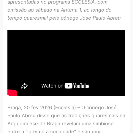
apresentadas no programa ECCLESIA, com
emissão ao sábado na Antena 1, ao longo do
tempo quaresmal pelo cónego José Paulo Abreu
Braga, 20 fev 2026 (Ecclesia) – O cónego José
Paulo Abreu disse que as tradições quaresmais na
Arquidiocese de Braga revelam uma simbiose
entre a “Igreja e a sociedade” e são uma