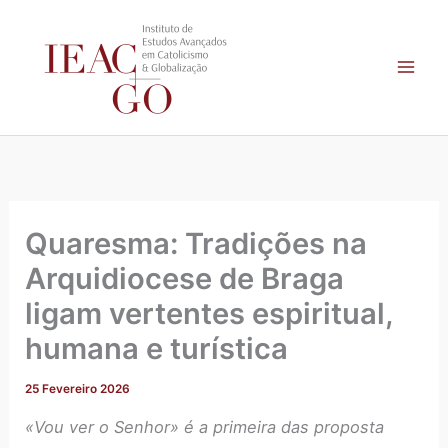
A
Skip
r
to
q
content
u
i
v
o
Quaresma: Tradições na
Arquidiocese de Braga
ligam vertentes espiritual,
humana e turística
25 Fevereiro 2026
«Vou ver o Senhor» é a primeira das proposta