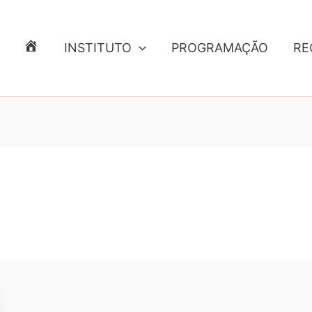
INSTITUTO
PROGRAMAÇÃO
RE
E
N
T
R
A
D
A