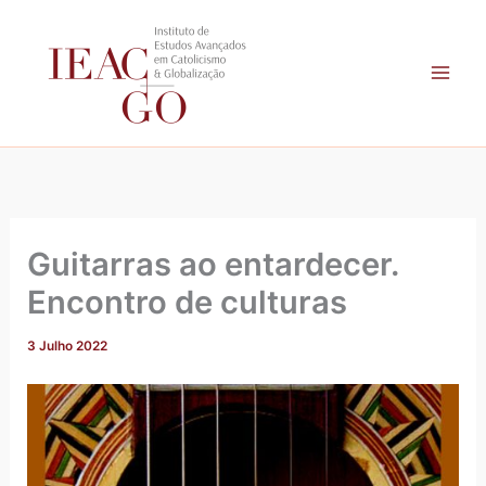
A
Skip
r
to
q
content
u
i
v
o
Guitarras ao entardecer.
Encontro de culturas
3 Julho 2022