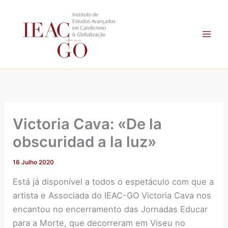
A
Skip
r
to
q
content
u
i
v
o
Victoria Cava: «De la
obscuridad a la luz»
16 Julho 2020
Está já disponível a todos o espetáculo com que a
artista e Associada do IEAC-GO Victoria Cava nos
encantou no encerramento das Jornadas Educar
para a Morte, que decorreram em Viseu no