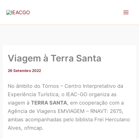
A
Skip
r
to
q
content
u
i
v
o
Viagem à Terra Santa
26 Setembro 2022
No âmbito do Tórnos – Centro Interpretativo da
Experiência Turística, o IEAC-GO organiza as
viagem à
TERRA SANTA
, em cooperação com a
Agência de Viagens EMVIAGEM – RNAVT: 2675,
ambas acompanhadas pelo biblista Frei Herculano
Alves, ofmcap.