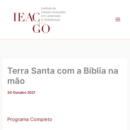
A
Skip
r
to
q
content
u
i
v
o
Terra Santa com a Bíblia na
mão
30 Outubro 2021
Programa Completo