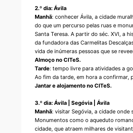
2.º dia: Ávila
Manhã
: conhecer Ávila, a cidade mura
do que um percurso pelas ruas e monum
Santa Teresa. A partir do séc. XVI, a hi
da fundadora das Carmelitas Descalças 
vida de inúmeras pessoas que se revee
Almoço no CITeS.
Tarde
: tempo livre para atividades a g
Ao fim da tarde, em hora a confirmar, p
Jantar e alojamento no CITeS.
3.º dia: Ávila | Segóvia | Ávila
Manhã
: visitar Segóvia, a cidade ond
Monumentos como o aqueduto romano, 
cidade, que atraem milhares de visitant