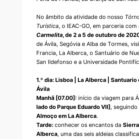
No âmbito da atividade do nosso
Tórno
Turística
, o IEAC-GO, em parceria com
Carmelita
, de 2 a 5 de outubro de 202
de Ávila, Segóvia e Alba de Tormes, vi
Francia, La Alberca, o Santuário de Nu
San Ildefonso e a Universidade Pontifí
1.º dia: Lisboa | La Alberca | Santuari
Ávila
Manhã [07.00
]:
início da viagem para Áv
lado do Parque Eduardo VII]
, seguindo 
Almoço em La Alberca
.
Tarde:
conhecer os encantos da
Sierra
Alberca
, uma das seis aldeias classifi