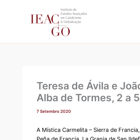
Skip
to
content
Teresa de Ávila e Joã
Alba de Tormes, 2 a 
7 Setembro 2020
A Mística Carmelita – Sierra de Francia
Peña de Francia, La Granja de San Ilde