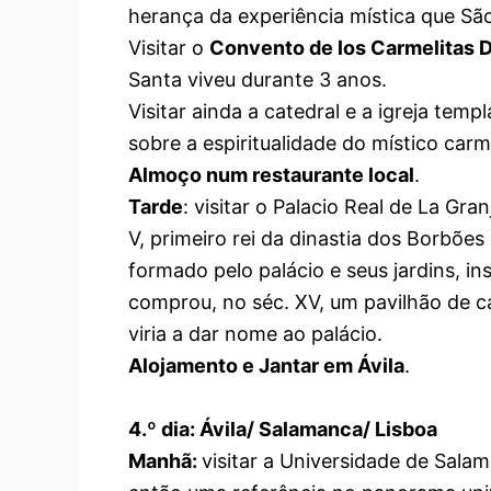
herança da experiência mística que Sã
Visitar o
Convento de los Carmelitas 
Santa viveu durante 3 anos.
Visitar ainda a catedral e a igreja temp
sobre a espiritualidade do místico carme
Almoço num restaurante local
.
Tarde
: visitar o Palacio Real de La Gr
V, primeiro rei da dinastia dos Borbõe
formado pelo palácio e seus jardins, in
comprou, no séc. XV, um pavilhão de c
viria a dar nome ao palácio.
Alojamento e Jantar em Ávila
.
4.º dia: Ávila/ Salamanca/ Lisboa
Manhã:
visitar a Universidade de Sala