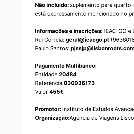
Não incluído:
suplemento para quarto i
está expressamente mencionado no p
Informações e inscrições:
IEAC-GO e L
Rui Correia:
geral@ieacgo.pt
(963601
Paulo Santos:
pjssjp@lisbonroots.co
Pagamento Multibanco:
Entidade
20484
Referência
030936173
Valor
455
€
Promotor:
Instituto de Estudos Avança
Organização:
Agência de Viagens Lis