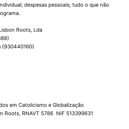
ndividual; despesas pessoais; tudo o que não
rograma.
isbon Roots, Lda
888)
m
(930440160)
dos em Catolicismo e Globalização
bon Roots, RNAVT 5786 NIF 513399631