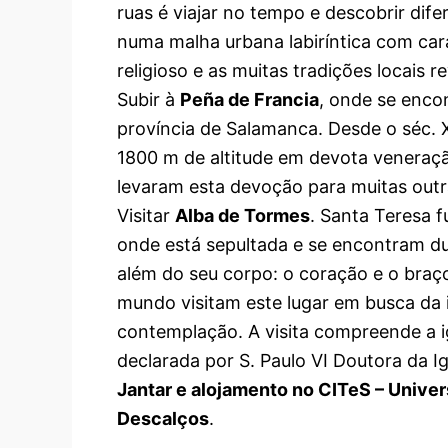
ruas é viajar no tempo e descobrir dife
numa malha urbana labiríntica com car
religioso e as muitas tradições locais r
Subir à
Peña de Francia
, onde se enco
província de Salamanca. Desde o séc. 
1800 m de altitude em devota veneraç
levaram esta devoção para muitas outra
Visitar
Alba de Tormes
. Santa Teresa 
onde está sepultada e se encontram du
além do seu corpo: o coração e o braço
mundo visitam este lugar em busca da 
contemplação. A visita compreende a i
declarada por S. Paulo VI Doutora da Ig
Jantar e alojamento no CITeS – Univer
Descalços
.