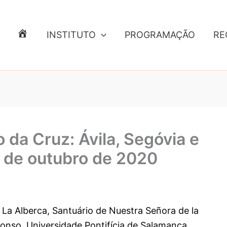
INSTITUTO
PROGRAMAÇÃO
RE
E
N
T
R
A
D
A
o da Cruz: Ávila, Segóvia e
5 de outubro de 2020
, La Alberca, Santuário de Nuestra Señora de la
fonso, Universidade Pontifícia de Salamanca