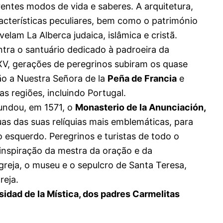
rentes modos de vida e saberes. A arquitetura,
acterísticas peculiares, bem como o património
evelam La Alberca judaica, islâmica e cristã.
ntra o santuário dedicado à padroeira da
XV, gerações de peregrinos subiram os quase
ão a Nuestra Señora de la
Peña de Francia
e
s regiões, incluindo Portugal.
fundou, em 1571, o
Monasterio de la Anunciación,
as das suas relíquias mais emblemáticas, para
 esquerdo. Peregrinos e turistas de todo o
inspiração da mestra da oração e da
greja, o museu e o sepulcro de Santa Teresa,
reja.
sidad de la Mística, dos padres Carmelitas