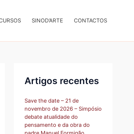
A
r
q
CURSOS
SINOD’ARTE
CONTACTOS
u
i
v
o
Artigos recentes
Save the date – 21 de
novembro de 2026 – Simpósio
debate atualidade do
pensamento e da obra do
padre Manuel Formigão