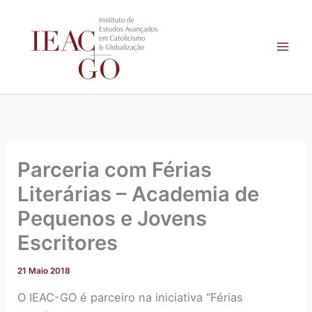
A
Skip
r
to
q
content
u
i
v
o
Parceria com Férias
Literárias – Academia de
Pequenos e Jovens
Escritores
21 Maio 2018
O IEAC-GO é parceiro na iniciativa “Férias