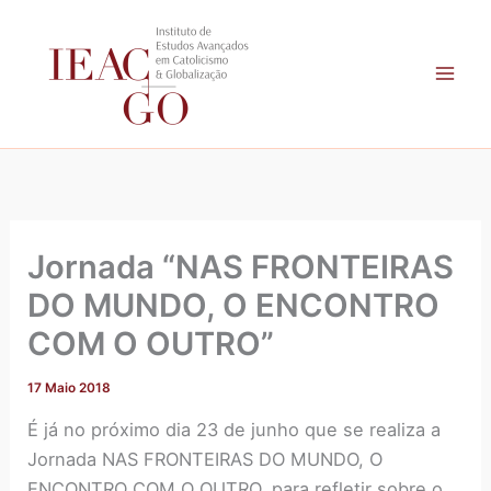
A
Skip
r
to
q
content
u
i
v
o
Jornada “NAS FRONTEIRAS
DO MUNDO, O ENCONTRO
COM O OUTRO”
17 Maio 2018
É já no próximo dia 23 de junho que se realiza a
Jornada NAS FRONTEIRAS
DO MUNDO, O
ENCONTRO COM O OUTRO, para refletir sobre o