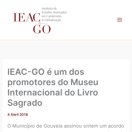
A
Skip
r
to
q
content
u
i
v
o
IEAC-GO é um dos
promotores do Museu
Internacional do Livro
Sagrado
4 Abril 2018
O Município de Gouveia assinou ontem um acordo