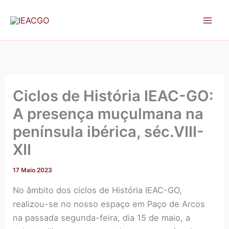
A
Skip
r
to
q
content
u
i
v
o
Ciclos de História IEAC-GO:
A presença muçulmana na
península ibérica, séc.VIII-
XII
17 Maio 2023
No âmbito dos ciclos de História IEAC-GO,
realizou-se no nosso espaço em Paço de Arcos
na passada segunda-feira, dia 15 de maio, a