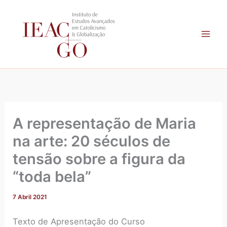
A
Skip
r
to
q
content
u
i
v
o
A representação de Maria
na arte: 20 séculos de
tensão sobre a figura da
“toda bela”
7 Abril 2021
Texto de Apresentação do Curso