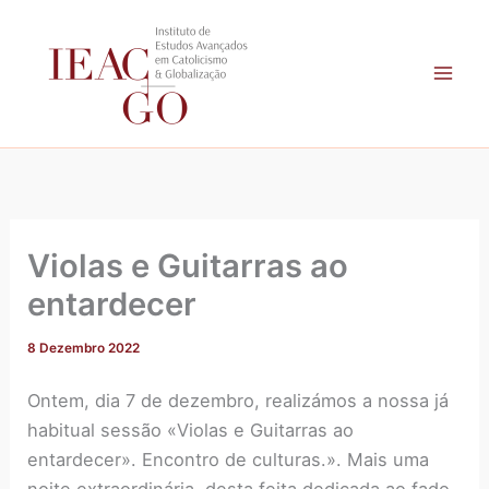
A
Skip
r
to
q
content
u
i
v
o
Violas e Guitarras ao
entardecer
8 Dezembro 2022
Ontem, dia 7 de dezembro, realizámos a nossa já
habitual sessão «Violas e Guitarras ao
entardecer». Encontro de culturas.». Mais uma